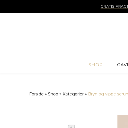
GRATIS FRAG
SHOP
GAV
Forside
»
Shop
»
Kategorier
»
Bryn og vippe seru