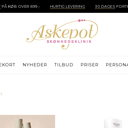
T
PÅ KØB OVER 699,-
HURTIG LEVERING
30 DAGES
FORT
EKORT
NYHEDER
TILBUD
PRISER
PERSON
m