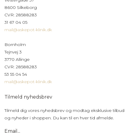
8600 Silkeborg
CVR: 28588283
31 67 04 05
mail@askepot-klinik.dk
Bornholm
Tejnvej 3
3770 Allinge
CVR: 28588283
53 55 04 54
mail@askepot-klinik.dk
Tilmeld nyhedsbrev
Tilmeld dig vores nyhedsbrev og modtag eksklusive tilbud
og nyheder i shoppen. Du kan til en hver tid afmelde.