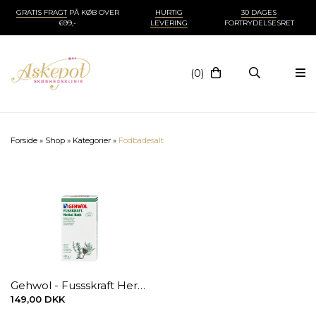
GRATIS FRAGT
PÅ KØB OVER
HURTIG
30 DAGES
699,-
LEVERING
FORTRYDELSESRET
(0)
Forside
»
Shop
»
Kategorier
»
Fodbadesalt
Gehwol - Fussskraft Herbal Bath, 400g
149,00 DKK