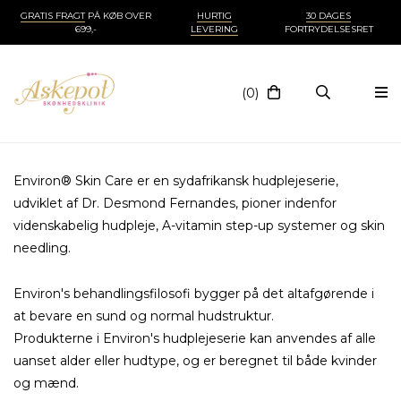
GRATIS FRAGT
PÅ KØB OVER
HURTIG
30 DAGES
699,-
LEVERING
FORTRYDELSESRET
(0)
Environ® Skin Care er en sydafrikansk hudplejeserie,
udviklet af Dr. Desmond Fernandes, pioner indenfor
videnskabelig hudpleje, A-vitamin step-up systemer og skin
needling.
Environ's behandlingsfilosofi bygger på det altafgørende i
at bevare en sund og normal hudstruktur.
Produkterne i Environ's hudplejeserie kan anvendes af alle
uanset alder eller hudtype, og er beregnet til både kvinder
og mænd.