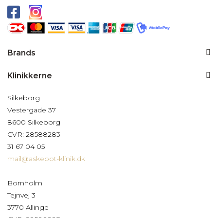
Brands
Klinikkerne
Silkeborg
Vestergade 37
8600 Silkeborg
CVR: 28588283
31 67 04 05
mail@askepot-klinik.dk
Bornholm
Tejnvej 3
3770 Allinge