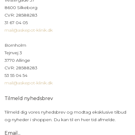
8600 Silkeborg
CVR: 28588283
31 67 04 05
mail@askepot-klinik.dk
Bornholm
Tejnvej 3
3770 Allinge
CVR: 28588283
53 55 04 54
mail@askepot-klinik.dk
Tilmeld nyhedsbrev
Tilmeld dig vores nyhedsbrev og modtag eksklusive tilbud
og nyheder i shoppen. Du kan til en hver tid afmelde.