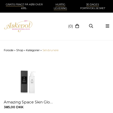
GRATIS FRAGT
PÅ KØB OVER
HURTIG
30 DAGES
699,-
LEVERING
FORTRYDELSESRET
(0)
Forside
»
Shop
»
Kategorier
»
Selvbrunere
Amazing Space Skin Glow Face & Body 240 ml.
385,00 DKK