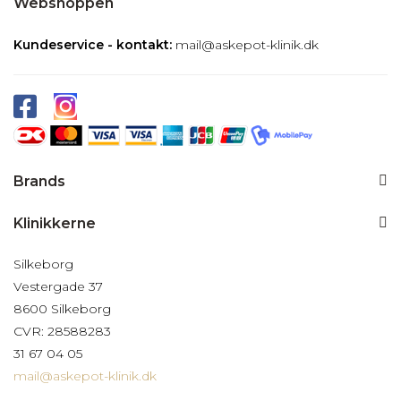
Webshoppen
Kundeservice - kontakt:
mail@askepot-klinik.dk
Brands
Klinikkerne
Silkeborg
Vestergade 37
8600 Silkeborg
CVR: 28588283
31 67 04 05
mail@askepot-klinik.dk