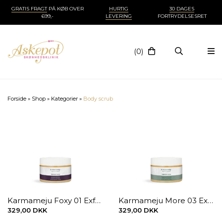
GRATIS FRAGT
PÅ KØB OVER
HURTIG
30 DAGES
699,-
LEVERING
FORTRYDELSESRET
(0)
Forside
»
Shop
»
Kategorier
»
Body scrub
Karmameju Foxy 01 Exfoliating Body Scrub 300 ml.
Karmameju More 03 Exfoliating Salt Balm 300 ml.
329,00 DKK
329,00 DKK