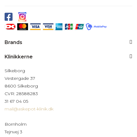
Brands
Klinikkerne
Silkeborg
Vestergade 37
8600 Silkeborg
CVR: 28588283
31 67 04 05
mail@askepot-klinik.dk
Bornholm
Tejnvej 3