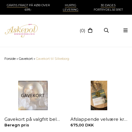
GRATIS FRAGT
PÅ KØB OVER
HURTIG
30 DAGES
699,-
LEVERING
FORTRYDELSESRET
(0)
Forside
»
Gavekort
»
Gavekort til Silkeborg
Gavekort på valgfrit beløb
Afslappende velvære kropsmassage 60 min.
Beregn pris
675,00 DKK