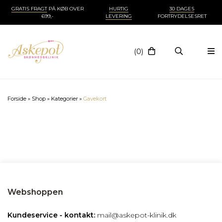
GRATIS FRAGT
PÅ KØB OVER
HURTIG
30 DAGES
699,-
LEVERING
FORTRYDELSESRET
(0)
Forside
»
Shop
»
Kategorier
»
Gavekort
Webshoppen
Kundeservice - kontakt:
mail@askepot-klinik.dk