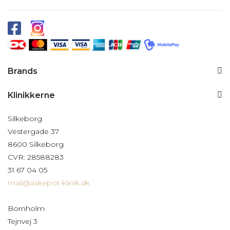
Brands
Klinikkerne
Silkeborg
Vestergade 37
8600 Silkeborg
CVR: 28588283
31 67 04 05
mail@askepot-klinik.dk
Bornholm
Tejnvej 3