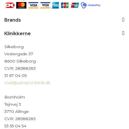
Brands
Klinikkerne
Silkeborg
Vestergade 37
8600 Silkeborg
CVR: 28588283
31 67 04 05
mail@askepot-klinik.dk
Bornholm
Tejnvej 3
3770 Allinge
CVR: 28588283
53 55 04 54