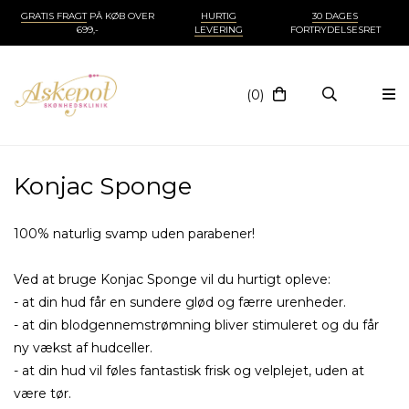
GRATIS FRAGT
PÅ KØB OVER
HURTIG
30 DAGES
699,-
LEVERING
FORTRYDELSESRET
(0)
Konjac Sponge
100% naturlig svamp uden parabener!
Ved at bruge Konjac Sponge vil du hurtigt opleve:
- at din hud får en sundere glød og færre urenheder.
- at din blodgennemstrømning bliver stimuleret og du får
ny vækst af hudceller.
- at din hud vil føles fantastisk frisk og velplejet, uden at
være tør.