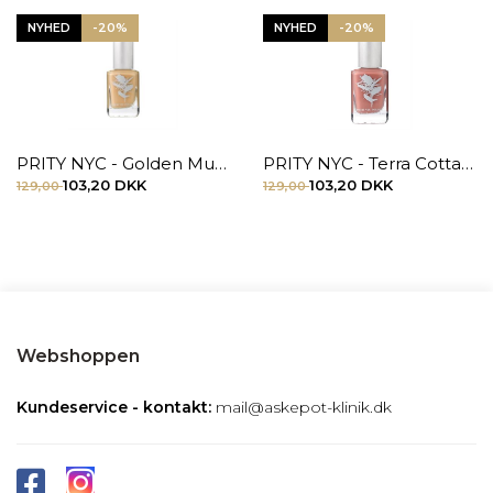
NYHED
-20%
NYHED
-20%
PRITY NYC - Golden Mustard Rose
PRITY NYC - Terra Cotta Daisy
103,20 DKK
103,20 DKK
129,00
129,00
Webshoppen
Kundeservice - kontakt:
mail@askepot-klinik.dk