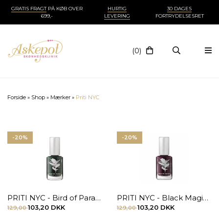
GRATIS FRAGT
PÅ KØB OVER
HURTIG
30 DAGES
699,-
LEVERING
FORTRYDELSESRET
(0)
Forside
»
Shop
»
Mærker
»
Priti NYC
-20%
-20%
PRITI NYC - Bird of Paradise
PRITI NYC - Black Magic Rose
103,20 DKK
103,20 DKK
129,00
129,00