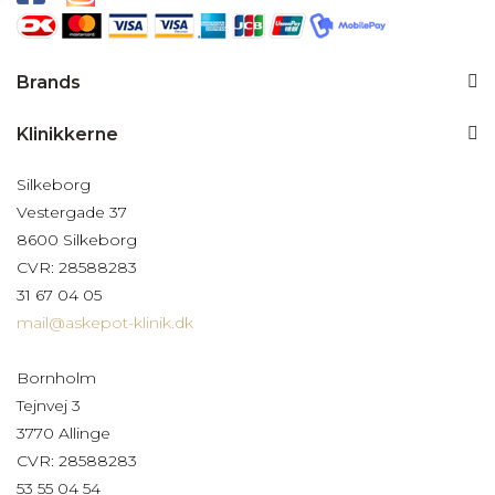
Brands
Klinikkerne
Silkeborg
Vestergade 37
8600 Silkeborg
CVR: 28588283
31 67 04 05
mail@askepot-klinik.dk
Bornholm
Tejnvej 3
3770 Allinge
CVR: 28588283
53 55 04 54