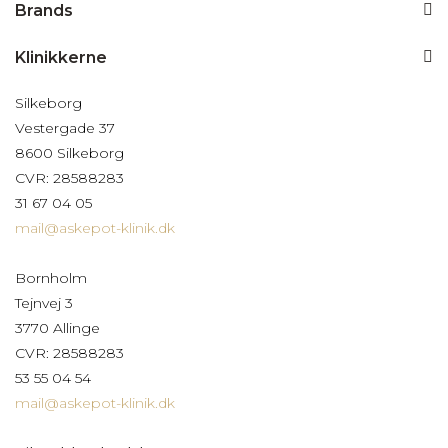
Brands
Klinikkerne
Silkeborg
Vestergade 37
8600 Silkeborg
CVR: 28588283
31 67 04 05
mail@askepot-klinik.dk
Bornholm
Tejnvej 3
3770 Allinge
CVR: 28588283
53 55 04 54
mail@askepot-klinik.dk