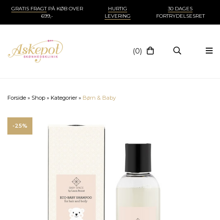
GRATIS FRAGT
PÅ KØB OVER
HURTIG
30 DAGES
699,-
LEVERING
FORTRYDELSESRET
(0)
Forside
»
Shop
»
Kategorier
»
Børn & Baby
-25%