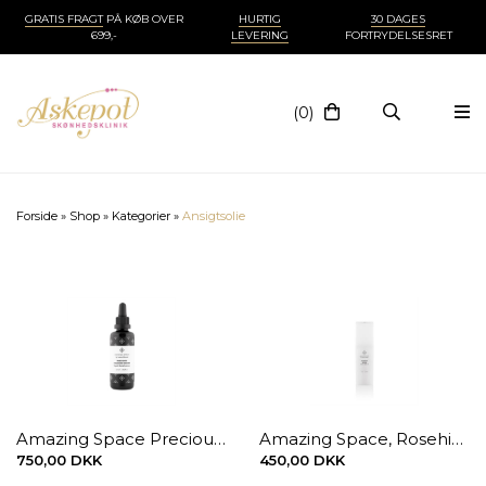
GRATIS FRAGT
PÅ KØB OVER
HURTIG
30 DAGES
699,-
LEVERING
FORTRYDELSESRET
(0)
Forside
»
Shop
»
Kategorier
»
Ansigtsolie
Amazing Space Precious Diamond Drops 50 ml
Amazing Space, Rosehip Repair faceoil, 35 ml.
750,00 DKK
450,00 DKK