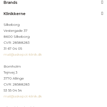
Brands
Klinikkerne
Silkeborg
Vestergade 37
8600 Silkeborg
CVR: 28588283
31 67 04 05
mail@askepot-klinik.dk
Bornholm
Tejnvej 3
3770 Allinge
CVR: 28588283
53 55 04 54
mail@askepot-klinik.dk