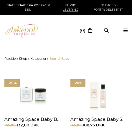
GRATIS FRAGT
PÅ KØB OVER
HURTIG
30 DAGES
699,-
LEVERING
FORTRYDELSESRET
(0)
Forside
»
Shop
»
Kategorier
»
Børn & Baby
-20%
-25%
Amazing Space Baby Balm 60 ml.
Amazing Space Baby Shampoo 200 ml.
132,00 DKK
108,75 DKK
165,00
145,00