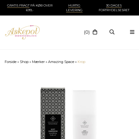
GRATIS FRAGT
PÅ KØB OVER
HURTIG
30 DAGES
699,-
LEVERING
FORTRYDELSESRET
(0)
Forside
»
Shop
»
Mærker
»
Amazing Space
»
Krop