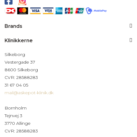
Brands
Klinikkerne
Silkeborg
Vestergade 37
8600 Silkeborg
CVR: 28588283
31 67 04 05
mail@askepot-klinik.dk
Bornholm
Tejnvej 3
3770 Allinge
CVR: 28588283