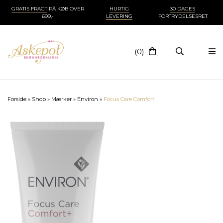
GRATIS FRAGT
PÅ KØB OVER
HURTIG
30 DAGES
699,-
LEVERING
FORTRYDELSESRET
(0)
Forside
»
Shop
»
Mærker
»
Environ
»
Focus Care Comfort