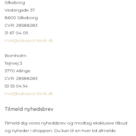
Silkeborg
Vestergade 37
8600 Silkeborg
CVR: 28588283
31 67 04 05
mail@askepot-klinik.dk
Bornholm
Tejnvej 3
3770 Allinge
CVR: 28588283
53 55 04 54
mail@askepot-klinik.dk
Tilmeld nyhedsbrev
Tilmeld dig vores nyhedsbrev og modtag eksklusive tilbud
og nyheder i shoppen. Du kan til en hver tid afmelde.