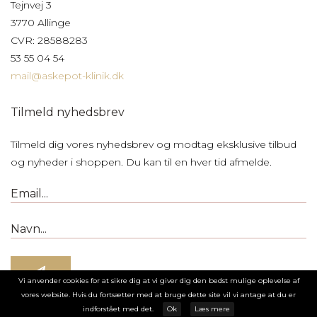
Tejnvej 3
3770 Allinge
CVR: 28588283
53 55 04 54
mail@askepot-klinik.dk
Tilmeld nyhedsbrev
Tilmeld dig vores nyhedsbrev og modtag eksklusive tilbud
og nyheder i shoppen. Du kan til en hver tid afmelde.
Vi anvender cookies for at sikre dig at vi giver dig den bedst mulige oplevelse af
vores website. Hvis du fortsætter med at bruge dette site vil vi antage at du er
indforstået med det.
Ok
Læs mere