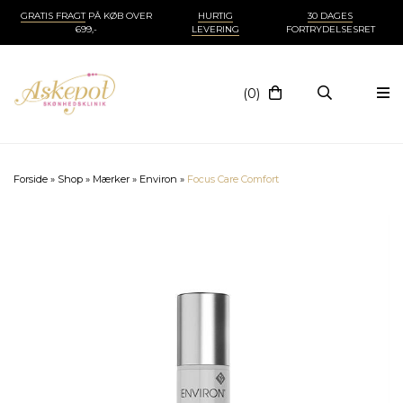
GRATIS FRAGT
PÅ KØB OVER
HURTIG
30 DAGES
699,-
LEVERING
FORTRYDELSESRET
(0)
Forside
»
Shop
»
Mærker
»
Environ
»
Focus Care Comfort