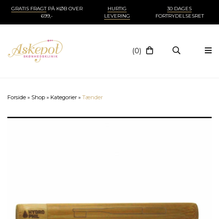
GRATIS FRAGT
PÅ KØB OVER
HURTIG
30 DAGES
699,-
LEVERING
FORTRYDELSESRET
(0)
Forside
»
Shop
»
Kategorier
»
Tænder