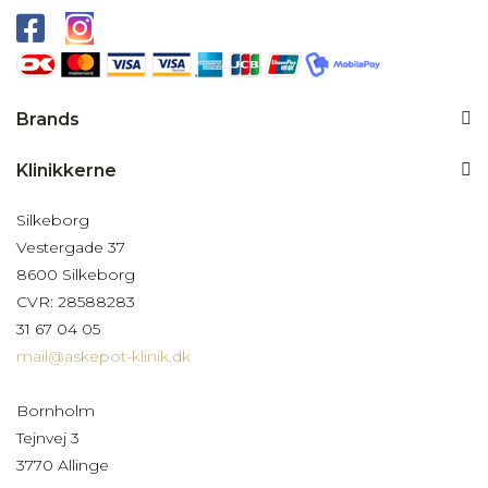
Brands
Klinikkerne
Silkeborg
Vestergade 37
8600 Silkeborg
CVR: 28588283
31 67 04 05
mail@askepot-klinik.dk
Bornholm
Tejnvej 3
3770 Allinge