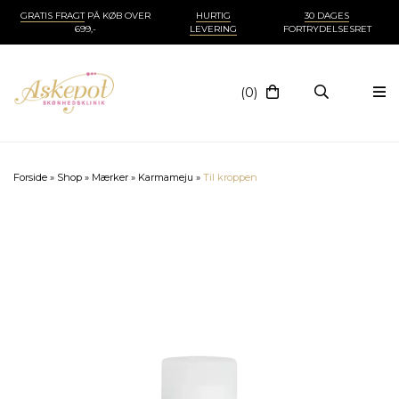
GRATIS FRAGT
PÅ KØB OVER
HURTIG
30 DAGES
699,-
LEVERING
FORTRYDELSESRET
(0)
Forside
»
Shop
»
Mærker
»
Karmameju
»
Til kroppen