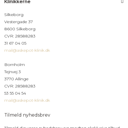
Klinikkerne
Silkeborg
Vestergade 37
8600 Silkeborg
CVR: 28588283
31 67 04 05
mail@askepot-klinik.dk
Bornholm
Tejnvej 3
3770 Allinge
CVR: 28588283
53 55 04 54
mail@askepot-klinik.dk
Tilmeld nyhedsbrev