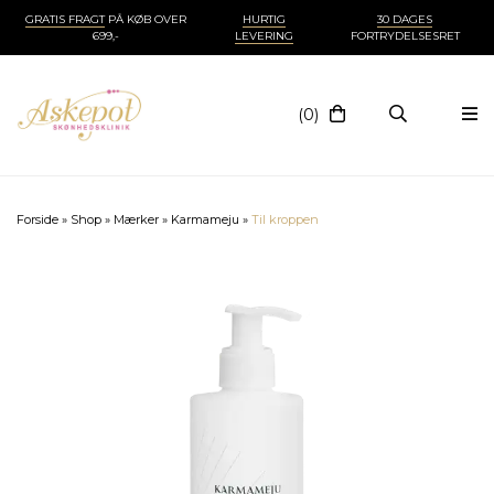
GRATIS FRAGT
PÅ KØB OVER
HURTIG
30 DAGES
699,-
LEVERING
FORTRYDELSESRET
(0)
Forside
»
Shop
»
Mærker
»
Karmameju
»
Til kroppen