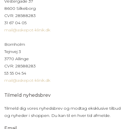
Vestergade 37
8600 Silkeborg
CVR: 28588283
31 67 04 05
mail@askepot-klinik.dk
Bornholm
Tejnvej 3
3770 Allinge
CVR: 28588283
53 55 04 54
mail@askepot-klinik.dk
Tilmeld nyhedsbrev
Tilmeld dig vores nyhedsbrev og modtag eksklusive tilbud
og nyheder i shoppen. Du kan til en hver tid afmelde.