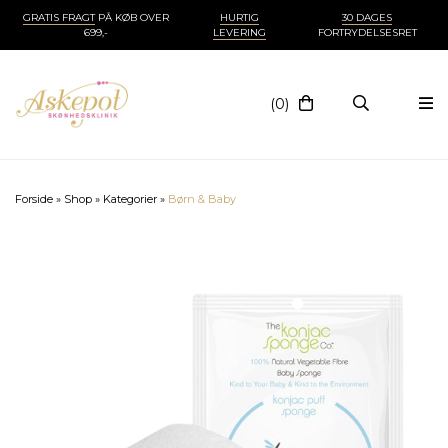
GRATIS FRAGT
PÅ KØB OVER
HURTIG
30 DAGES
699,-
LEVERING
FORTRYDELSESRET
(0)
Forside
»
Shop
»
Kategorier
»
Børn & Baby