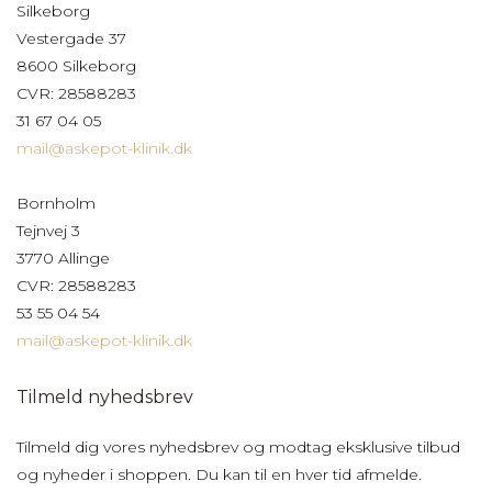
Silkeborg
Vestergade 37
8600 Silkeborg
CVR: 28588283
31 67 04 05
mail@askepot-klinik.dk
Bornholm
Tejnvej 3
3770 Allinge
CVR: 28588283
53 55 04 54
mail@askepot-klinik.dk
Tilmeld nyhedsbrev
Tilmeld dig vores nyhedsbrev og modtag eksklusive tilbud
og nyheder i shoppen. Du kan til en hver tid afmelde.