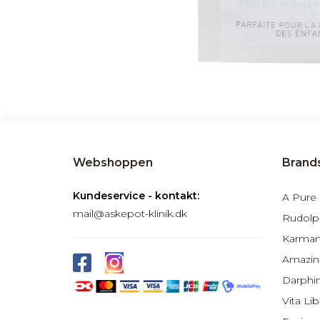
Webshoppen
Brand
Kundeservice - kontakt:
A Pure
mail@askepot-klinik.dk
Rudolp
Karma
Amazin
Darphi
Vita Lib