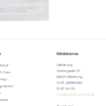
s
Klinikkerne
Silkeborg
 Mind
Vestergade 37
h Care
8600 Silkeborg
meju
CVR: 28588283
g Space
31 67 04 05
n
mail@askepot-klinik.dk
erata