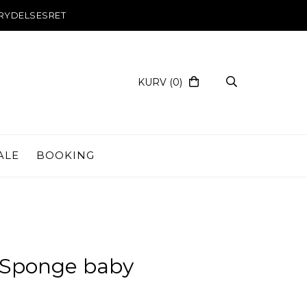
RYDELSESRET
KURV
(0)
ALE
BOOKING
 Sponge baby