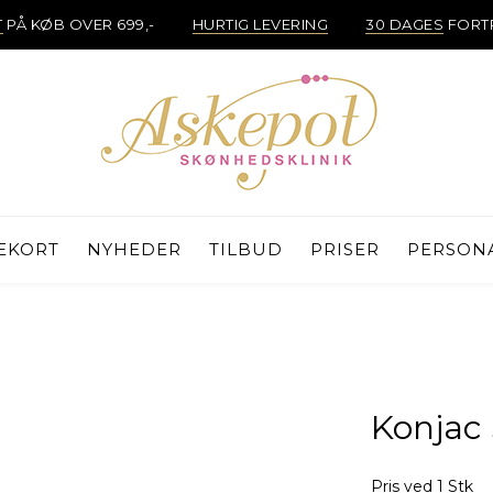
T
PÅ KØB OVER 699,-
HURTIG LEVERING
30 DAGES
FORT
EKORT
NYHEDER
TILBUD
PRISER
PERSON
Konjac
Pris ved 1 Stk