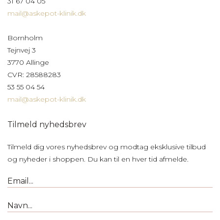
31 67 04 05
mail@askepot-klinik.dk
Bornholm
Tejnvej 3
3770 Allinge
CVR: 28588283
53 55 04 54
mail@askepot-klinik.dk
Tilmeld nyhedsbrev
Tilmeld dig vores nyhedsbrev og modtag eksklusive tilbud
og nyheder i shoppen. Du kan til en hver tid afmelde.