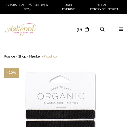
GRATIS FRAGT
PÅ KØB OVER
HURTIG
30 DAGES
699,-
LEVERING
FORTRYDELSESRET
(0)
Forside
»
Shop
»
Mærker
»
Kooshoo
-20%