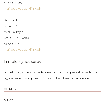
31 67 04 05
mail@askepot-klinik.dk
Bornholm
Tejnvej 3
3770 Allinge
CVR: 28588283
53 55 04 54
mail@askepot-klinik.dk
Tilmeld nyhedsbrev
Tilmeld dig vores nyhedsbrev og modtag eksklusive tilbud
og nyheder i shoppen. Du kan til en hver tid afmelde.