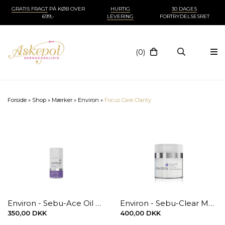
GRATIS FRAGT
PÅ KØB OVER
HURTIG
30 DAGES
699,-
LEVERING
FORTRYDELSESRET
(0)
Forside
»
Shop
»
Mærker
»
Environ
»
Focus Care Clarity
Environ - Sebu-Ace Oil 60 ml.
Environ - Sebu-Clear Masque 50 ml.
350,00 DKK
400,00 DKK