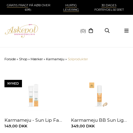
GRATIS FRAGT
PÅ KØB OVER
HURTIG
30 DAGES
699,-
LEVERING
FORTRYDELSESRET
(0)
Forside
»
Shop
»
Mærker
»
Karmameju
»
Solprodukter
NYHED
Karmameju - Sun Lip Face Cream, spf.50
Karmameju BB Sun Light spf30 50 ml
149,00 DKK
349,00 DKK